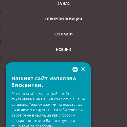
ЗА НАС
ОТВОРЕНИ ПОЗИЦИИ
КОНТАКТИ
НОВИНИ
×
Нашият сайт използва
BULGARIAN
бисквитки.
B+N BULGARIA EOOD
ENGLISH
Бисквитката" е малък файл, който
съхраняваме на Вашия компютър с Ваше
Офис:
съгласие. Тези бисквитки ни помагат да
България 1797,
Ви отличим от другите потребители при
сърфиране в сайта, да приспособим
София, ул. 131, №3а,
съдържанието към Вашите нужди и
партер, ап.2
също така да подобрим