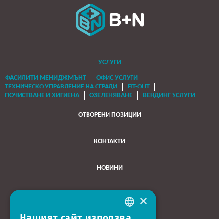
УСЛУГИ
ФАСИЛИТИ МЕНИДЖМЪНТ
ОФИС УСЛУГИ
ТЕХНИЧЕСКО УПРАВЛЕНИЕ НА СГРАДИ
FIT-OUT
ЗА НАС
ПОЧИСТВАНЕ И ХИГИЕНА
ОЗЕЛЕНЯВАНЕ
ВЕНДИНГ УСЛУГИ
ОТВОРЕНИ ПОЗИЦИИ
КОНТАКТИ
НОВИНИ
×
Нашият сайт използва